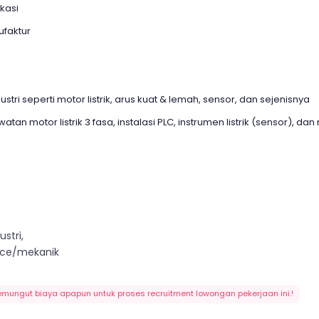
kasi
ufaktur
stri seperti motor listrik, arus kuat & lemah, sensor, dan sejenisnya
n motor listrik 3 fasa, instalasi PLC, instrumen listrik (sensor), 
ustri,
nce/mekanik
emungut biaya apapun untuk proses recruitment lowongan pekerjaan ini.!